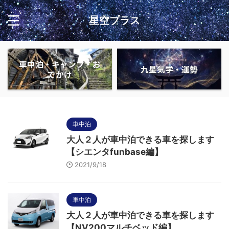
星空プラス
車中泊・キャンプ・お
九星気学・運勢
でかけ
車中泊
大人２人が車中泊できる車を探します
【シエンタfunbase編】
2021/9/18
車中泊
大人２人が車中泊できる車を探します
【NV200マルチベッド編】