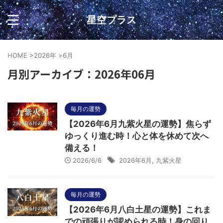
星空プラス
HOME
>
2026年
>
6月
月別アーカイブ：2026年06月
毎月の運勢
【2026年6月九紫火星の運勢】焦らず
ゆっくり進む時！心と体を休めて次へ
備える！
2026/6/6
2026年6月
,
九紫火星
毎月の運勢
【2026年6月八白土星の運勢】これま
での頑張りが認められる時！身の回り