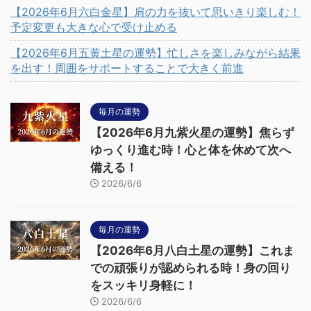
【2026年6月六白金星】肩の力を抜いて思いきり楽しむ！
予定変更も大きな心で受け止める
【2026年6月五黄土星の運勢】忙しさを楽しみながら結果
を出す！周囲をサポートすることで大きく前進
毎月の運勢
【2026年6月九紫火星の運勢】焦らず
ゆっくり進む時！心と体を休めて次へ
備える！
2026/6/6
毎月の運勢
【2026年6月八白土星の運勢】これま
での頑張りが認められる時！身の回り
をスッキリ身軽に！
2026/6/6