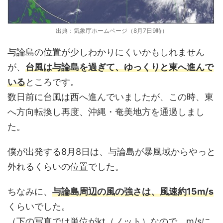
出典：気象庁ホームページ（8月7日9時）
与論島の位置が少しわかりにくいかもしれません
が、
台風は与論島を過ぎて、ゆっくりと東へ進んで
いる
ところです。
数日前に台風は西へ進んでいましたが、この時、東
へ方向転換し再度、沖縄・奄美地方を通過しまし
た。
僕が出発する8月8日は、与論島が暴風域からやっと
外れるくらいの位置でした。
ちなみに、
与論島周辺の風の強さは、風速約15m/s
くらいでした。
（下の写真では単位がkt（ノット）なので、m/sに