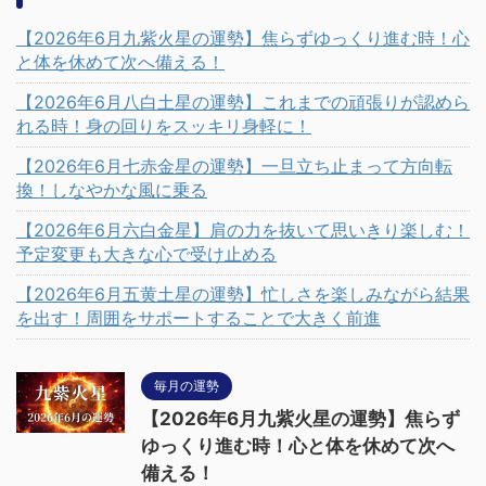
【2026年6月九紫火星の運勢】焦らずゆっくり進む時！心
と体を休めて次へ備える！
【2026年6月八白土星の運勢】これまでの頑張りが認めら
れる時！身の回りをスッキリ身軽に！
【2026年6月七赤金星の運勢】一旦立ち止まって方向転
換！しなやかな風に乗る
【2026年6月六白金星】肩の力を抜いて思いきり楽しむ！
予定変更も大きな心で受け止める
【2026年6月五黄土星の運勢】忙しさを楽しみながら結果
を出す！周囲をサポートすることで大きく前進
毎月の運勢
【2026年6月九紫火星の運勢】焦らず
ゆっくり進む時！心と体を休めて次へ
備える！