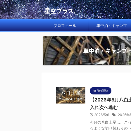
星空プラス
プロフィール
車中泊・キャンプ
車中泊・キャンプ
毎月の運勢
【2026年5月八
入れ次へ進む
2026/5/6
2026年
今月の八白土星は、こ
るような切り替わりの1