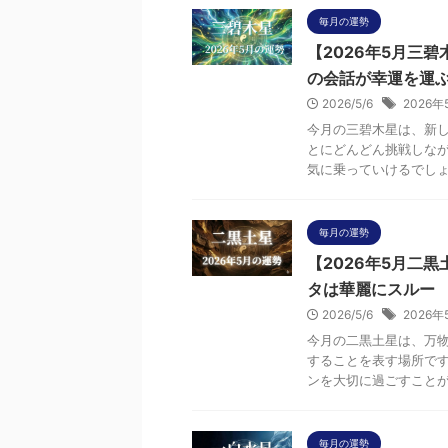
毎月の運勢
【2026年5月三
の会話が幸運を運ぶ
2026/5/6
2026年
今月の三碧木星は、新
とにどんどん挑戦しな
気に乗っていけるでしょう
毎月の運勢
【2026年5月二
タは華麗にスルー
2026/5/6
2026年
今月の二黒土星は、万物
することを表す場所で
ンを大切に過ごすことが今
毎月の運勢