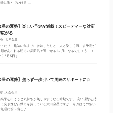
に進んでいける ...
赤金星の運勢】楽しい予定が満載！スピーディーな対応
が広がる
5月
,
七赤金星
行ったり、趣味の集まりに参加したりと、人と楽しく過ごす予定が
顔があふれる明るい雰囲気で過ごせる1ヶ月になるでしょう。 ※
6月5日ま ...
白金星の運勢】焦らず一歩引いて周囲のサポートに回
5月
,
六白金星
結果を出そうと気持ちが焦りやすくなる時期です。 高い理想を持
実に突き進む行動力を持っている六白金星ですが、今月はその強い
理に前へ出るよ ...