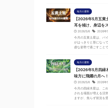
毎月の運勢
【2026年5月五
耳を傾け、身辺を
2026/5/6
2026年
今月の五黄土星は、バイ
がはっきりと形になっ
虚な姿勢で過ごすことでス
毎月の運勢
【2026年5月四
味方に飛躍の月へ
2026/5/6
2026年
今月の四緑木星は、こ
される場面が増える活気
ますが、焦らず状況を受け