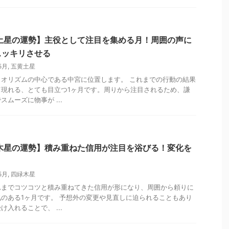
黄土星の運勢】主役として注目を集める月！周囲の声に
スッキリさせる
5月
,
五黄土星
オリズムの中心である中宮に位置します。 これまでの行動の結果
て現れる、とても目立つ1ヶ月です。周りから注目されるため、謙
ムーズに物事が ...
緑木星の運勢】積み重ねた信用が注目を浴びる！変化を
！
5月
,
四緑木星
れまでコツコツと積み重ねてきた信用が形になり、周囲から頼りに
のある1ヶ月です。 予想外の変更や見直しに迫られることもあり
入れることで、 ...