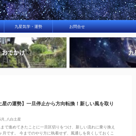
九星気学・運勢
お問合せ
・おでかけ
九
白土星の運勢】一旦停止から方向転換！新しい風を取り
5月
,
八白土星
れまで進めてきたことに一旦区切りをつけ、新しい流れに乗り換え
ヶ月です。 今までのやり方に執着せず、風通しを良くしておくこ