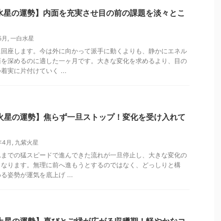
白水星の運勢】内面を充実させ目の前の課題を淡々とこ
5月
,
一白水星
に回座します。今は外に向かって派手に動くよりも、静かにエネル
面を深めるのに適した一ヶ月です。大きな変化を求めるより、目の
実に片付けていく ...
紫火星の運勢】焦らず一旦ストップ！変化を受け入れて
年4月
,
九紫火星
れまでの猛スピードで進んできた流れが一旦停止し、大きな変化の
となります。無理に前へ進もうとするのではなく、どっしりと構
姿勢が運気を底上げ ...