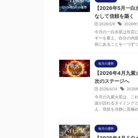
【2026年5月一
なして信頼を築く
2026/5/6
2026年
今月の一白水星は坎宮
ギーを蓄え、自分の内
前にあることを一つずつ着
毎月の運勢
【2026年4月九
次のステージへ
2026/4/14
2026
今月の九紫火星は、こ
波が訪れるタイミング
え、現状を冷静に見極める
毎月の運勢