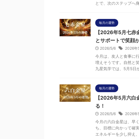
とで、次のステップへ身軽
毎月の運勢
【2026年5月七
とサポートで笑顔
2026/5/6
2026年
今月は、友人と食事に
増えそうです。自然と笑
九星気学では、5月5日から
毎月の運勢
【2026年5月六
る！
2026/5/6
2026年
今月の六白金星は、早く
ち、目標に向かって確
エネルギーを少し抑え、無