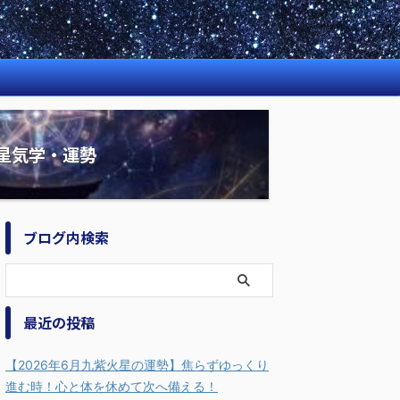
星気学・運勢
ブログ内検索
最近の投稿
【2026年6月九紫火星の運勢】焦らずゆっくり
進む時！心と体を休めて次へ備える！