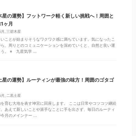
碧木星の運勢】フットワーク軽く新しい挑戦へ！周囲と
1ヶ月
5月
,
三碧木星
しいことが始まりそうなワクワク感に満ちています。気になったこ
がら、周りとのコミュニケーションを深めていくと、自然と良い運
。 ※ 九星気学 ...
黒土星の運勢】ルーティンが最強の味方！周囲のゴタゴ
5月
,
二黒土星
を育む大地を表す坤宮に回座します。 ここは日常やコツコツ継続
す。あえて新しいことや派手なことに手を出さず、毎日のルーティ
月のメインテー ...