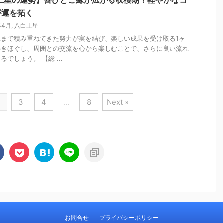
白土星の運勢】喜びとご縁が広がる収穫期！軽やかなコ
が運を拓く
年4月
,
八白土星
れまで積み重ねてきた努力が実を結び、楽しい成果を受け取る1ヶ
解きほぐし、周囲との交流を心から楽しむことで、さらに良い流れ
でしょう。 【総 ...
2
3
4
…
8
Next »
お問合せ
プライバシーポリシー