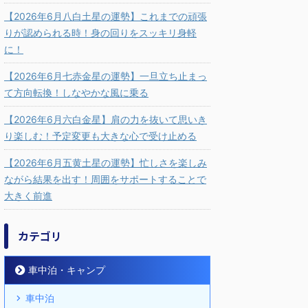
【2026年6月八白土星の運勢】これまでの頑張
りが認められる時！身の回りをスッキリ身軽
に！
【2026年6月七赤金星の運勢】一旦立ち止まっ
て方向転換！しなやかな風に乗る
【2026年6月六白金星】肩の力を抜いて思いき
り楽しむ！予定変更も大きな心で受け止める
【2026年6月五黄土星の運勢】忙しさを楽しみ
ながら結果を出す！周囲をサポートすることで
大きく前進
カテゴリ
車中泊・キャンプ
車中泊